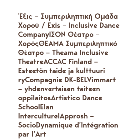
Έξις – Συμπεριληπτική Ομάδα
Χορού / Exis – Inclusive Dance
Company
ΙΣΟΝ Θέατρο –
Χορός
ΘΕΑΜΑ Συμπεριληπτικό
Θέατρο – Theama Inclusive
Theatre
ACCAC Finland –
Esteetön taide ja kulttuuri
ry
Compagnie DK-BEL
Vimmart
– yhdenvertaisen taiteen
oppilaitos
Artistico Dance
School
Elan
Interculturel
Approsh –
SocioDynamique d’Intégration
par l’Art