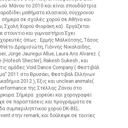
ού Μάνου το 2010 και είναι σπουδάστρια
 Παραδίδει μαθήματα κλασικού, σύγχρονου
ως σήμερα σε σχολές χορού σε Αθήνα και
, Σχολή Χορού Φιοράκη κα) . Εργάζεται
 σε στουντιο και γυμναστήρια.Έχει
 χορευτές όπως : Ερμής Μαλκότσης, Τάσος
 Μπέτυ Δραμισιώτη, Γιάννης Νικολαϊδης,
, Jorge Jauregui Allue, Laura Aris Alvarez (
ue (Ηofesh Shecter), Rakesh Sukesh , και
 τις ομάδες Void Dance Company ( Φεστιβάλ
Σώμα’’ 2011 στο Βρυσάκι, Φεστιβάλ Ελλήνων
αδήμια 2012 ), Έξις και unclean animals(
 Performance της Στέλλας Ζάνου στο
έρκυρα. Σήμερα χορεύει και χορογραφεί
ίχε σε παραστάσεις και προγράμματα σε
άδα συμπεριληπτικού χορού DK-BEL.
ent στην remark, και δούλεψε σε ταινίες