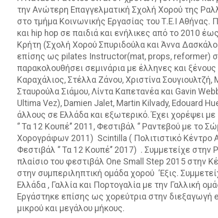
την Ανώτερη Επαγγελματική Σχολή Χορού της Ραλλ
στο τμήμα Κοινωνικής Εργασίας του Τ.Ε.Ι Αθήνας.
και hip hop σε παιδιά και ενήλικες από το 2010 έ
Κρήτη (Σχολή Χορού Σπυριδούλα και Άννα Δασκάλου
επίσης ως pilates Instructor(mat, props, reformer)
παρακολουθήσει σεμινάρια με έλληνες και ξένους
Καραχάλιος, Στέλλα Ζάνου, Χριστίνα Σουγιουλτζή,
Σταυρούλα Σιάμου, Λίντα Καπετανέα και Gavin Webber
Ultima Vez), Damien Jalet, Martin Kilvady, Edouard H
άλλους σε Ελλάδα και εξωτερικό. Έχει χορέψει με
‘’ Τα 12 Κουπέ’’ 2011, Φεστιβάλ ‘’ Ραντεβού με το 
Χορογράφων 2011) Scintilla ( Πολιτιστικό Κέντρο Ακ
Φεστιβάλ ‘’ Τα 12 Κουπέ’’ 2017) . Συμμετείχε στην
πλαίσιο του φεστιβάλ One Small Step 2015 στην Κ
στην συμπεριληπτική ομάδα χορού ‘Εξις. Συμμετε
Ελλάδα , Γαλλία και Πορτογαλία με την Γαλλική ομ
Εργάστηκε επίσης ως χορεύτρια στην διεξαγωγή ev
μικρού και μεγάλου μήκους.