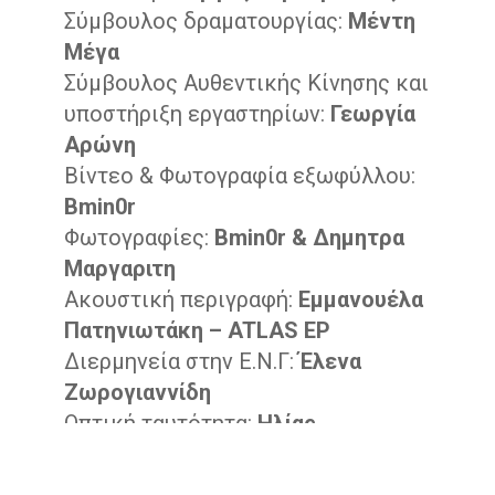
Σύμβουλος δραματουργίας:
Μέντη
Μέγα
Σύμβουλος Αυθεντικής Κίνησης και
υποστήριξη εργαστηρίων:
Γεωργία
Αρώνη
Βίντεο & Φωτογραφία εξωφύλλου:
Bmin0r
Φωτογραφίες:
Bmin0r & Δημητρα
Μαργαριτη
Ακουστική περιγραφή:
Εμμανουέλα
Πατηνιωτάκη – ATLAS EP
Διερμηνεία στην Ε.Ν.Γ:
Έλενα
Ζωρογιαννίδη
Οπτική ταυτότητα:
Ηλίας
Κουρτπαρασίδης
Παραγωγή:
ΈΞΙΣ – Ομάδα