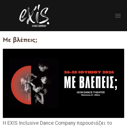
Με βλέπεις;
Η EXIS Inclusive Dance Company παρουσιάζει το