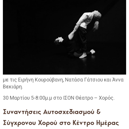
με τις Ειρήνη Κουρούβανη, Νατάσα Γάτσιου και Άννα
Βεκιάρη.
30 Μαρτίου 5-8:00μ.μ στο ΙΣΟΝ Θέατρο – Χορός.
Συναντήσεις Αυτοσχεδιασμού &
Σύγχρονου Χορού στο Κέντρο Ημέρας