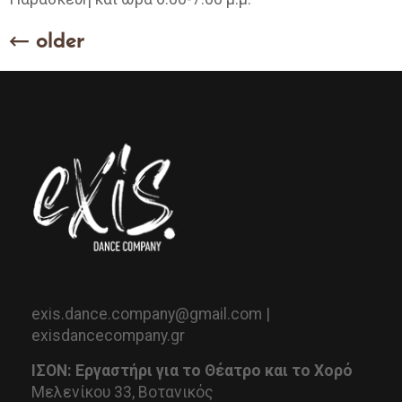
←
older
exis.dance.company@gmail.com |
exisdancecompany.gr
ΙΣΟΝ: Εργαστήρι για το Θέατρο και το Χορό
Μελενίκου 33, Βοτανικός